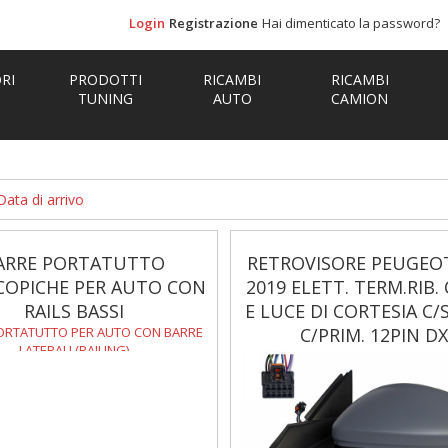
Login
Registrazione
Hai dimenticato la password?
RI
PRODOTTI
RICAMBI
RICAMBI
TUNING
AUTO
CAMION
Data di arrivo
ARRE PORTATUTTO
RETROVISORE PEUGEOT
COPICHE PER AUTO CON
2019 ELETT. TERM.RIB. 
RAILS BASSI
E LUCE DI CORTESIA C
ORTATUTTO PER AUTO CON BARRE
C/PRIM. 12PIN DX
LATERALI (RAILING)
SPECCHIETTI PER AUTO