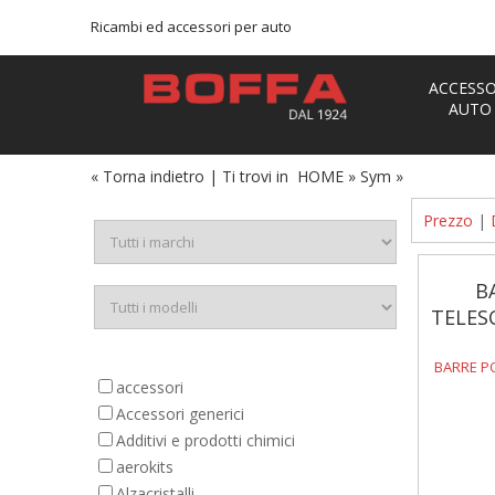
Ricambi ed accessori per auto
ACCESSO
AUTO
« Torna indietro
|
Ti trovi in
HOME
»
Sym
»
Prezzo
|
B
TELES
BARRE P
accessori
Accessori generici
Additivi e prodotti chimici
aerokits
Alzacristalli