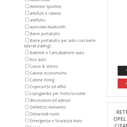
Antenne Sportive
antifurti e catene
antifurto
auricolari bluetooth
Barre portatutto
Barre portatutto per auto con barre
laterali (railing)
Batterie e Caricabatterie auto
box auto
Casse & stereo
Catene economiche
Catene Konig
Copricerchi ed affini
coprigambe per moto/scooter
decorazioni ed adesivi
Deflettori Antivento
RETR
Distanziali ruote
OPEL 
Emergenza e Sicurezza Auto
C/FA