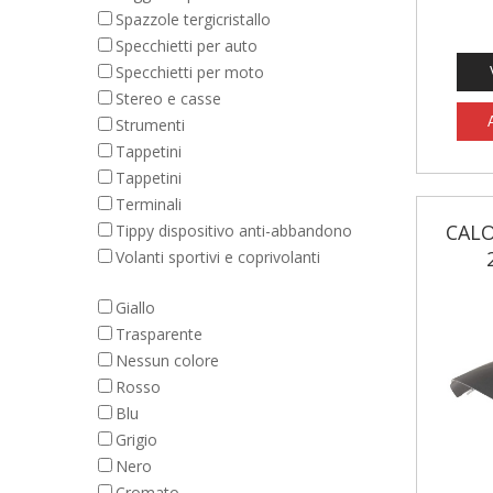
Spazzole tergicristallo
Specchietti per auto
Specchietti per moto
Stereo e casse
Strumenti
Tappetini
Tappetini
Terminali
CAL
Tippy dispositivo anti-abbandono
Volanti sportivi e coprivolanti
Giallo
Trasparente
Nessun colore
Rosso
Blu
Grigio
Nero
Cromato