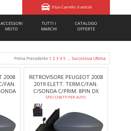
Il tuo Carrello: 0 articoli
ACCESSORI
TUTTI I
CATALOGO
MOTO
MARCHI
OFFERTE
Prima
Precedente
1
2
3
4
5
...
Successiva
Ultima
 2008
RETROVISORE PEUGEOT 2008
C/FAN.
2019 ELETT. TERM.C/FAN.
/SONDA
C/SONDA C/PRIM. 8PIN DX
SPECCHIETTI PER AUTO