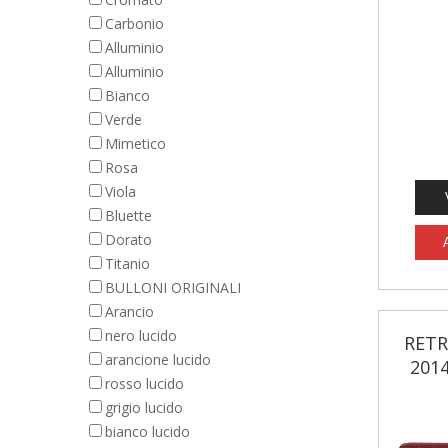
Carbonio
Alluminio
Alluminio
Bianco
Verde
Mimetico
Rosa
Viola
Bluette
Dorato
Titanio
BULLONI ORIGINALI
Arancio
nero lucido
RETR
arancione lucido
2014
rosso lucido
grigio lucido
bianco lucido