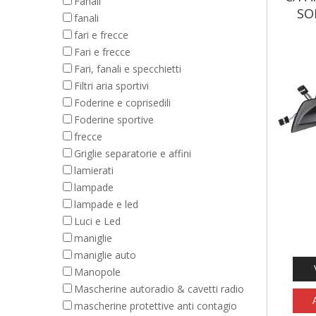
Fanali
SO
fanali
fari e frecce
Fari e frecce
Fari, fanali e specchietti
Filtri aria sportivi
Foderine e coprisedili
Foderine sportive
frecce
Griglie separatorie e affini
lamierati
lampade
lampade e led
Luci e Led
maniglie
maniglie auto
Manopole
Mascherine autoradio & cavetti radio
mascherine protettive anti contagio