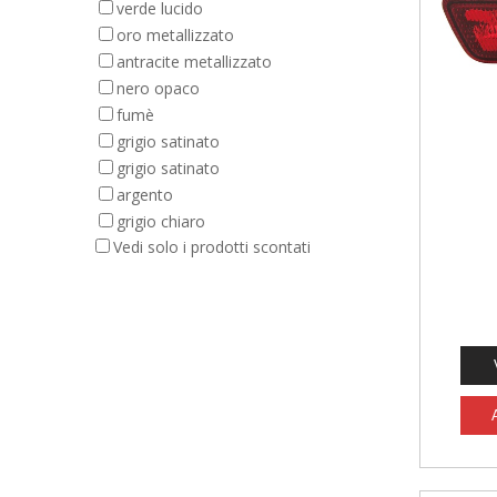
verde lucido
oro metallizzato
antracite metallizzato
nero opaco
fumè
grigio satinato
grigio satinato
argento
grigio chiaro
Vedi solo i prodotti scontati