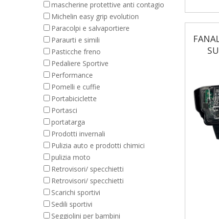
mascherine protettive anti contagio
Michelin easy grip evolution
Paracolpi e salvaportiere
FANAL
Paraurti e simili
SU
Pasticche freno
Pedaliere Sportive
Performance
Pomelli e cuffie
Portabiciclette
Portasci
portatarga
Prodotti invernali
Pulizia auto e prodotti chimici
pulizia moto
Retrovisori/ specchietti
Retrovisori/ specchietti
Scarichi sportivi
Sedili sportivi
Seggiolini per bambini