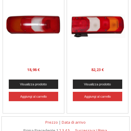
18,98 €
82,23 €
Prezzo
|
Data di arrivo
Prima
Precedente
1
2
3
4
5
...
Successiva
Ultima