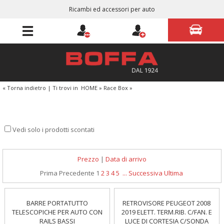
Ricambi ed accessori per auto
« Torna indietro
|
Ti trovi in
HOME
»
Race Box
»
Vedi solo i prodotti scontati
Prezzo
|
Data di arrivo
Prima
Precedente
1
2
3
4
5
...
Successiva
Ultima
BARRE PORTATUTTO
RETROVISORE PEUGEOT 2008
TELESCOPICHE PER AUTO CON
2019 ELETT. TERM.RIB. C/FAN. E
RAILS BASSI
LUCE DI CORTESIA C/SONDA