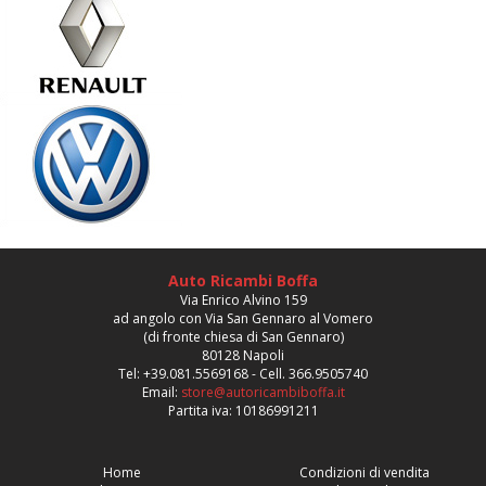
Auto Ricambi Boffa
Via Enrico Alvino 159
ad angolo con Via San Gennaro al Vomero
(di fronte chiesa di San Gennaro)
80128 Napoli
Tel: +39.081.5569168 - Cell. 366.9505740
Email:
store@autoricambiboffa.it
Partita iva: 10186991211
Home
Condizioni di vendita