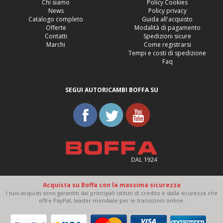
Chi siamo
Policy Cookies
News
Policy privacy
Catalogo completo
Guida all'acquisto
Offerte
Modalità di pagamento
Contatti
Spedizioni sicure
Marchi
Come registrarsi
Tempi e costi di spedizione
Faq
SEGUI AUTORICAMBI BOFFA SU
Acquista su Boffa con la massima sicurezza
I tuoi acquisti sono garantiti dai principali istituti di credito e dalla sicurezza che
offre PayPal, leader mondiale per le transizioni online.