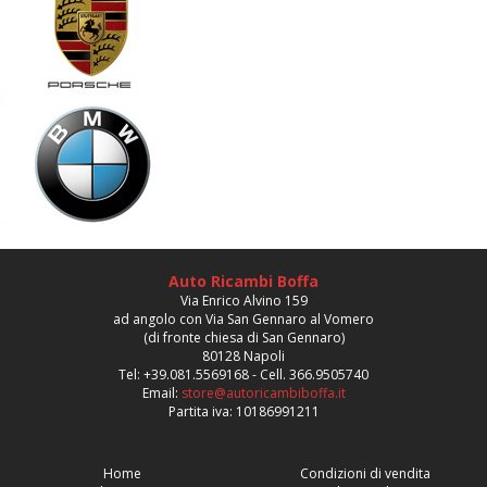
Auto Ricambi Boffa
Via Enrico Alvino 159
ad angolo con Via San Gennaro al Vomero
(di fronte chiesa di San Gennaro)
80128 Napoli
Tel: +39.081.5569168 - Cell. 366.9505740
Email:
store@autoricambiboffa.it
Partita iva: 10186991211
Home
Condizioni di vendita