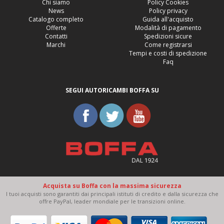
Chi siamo
Policy Cookies
News
Policy privacy
Catalogo completo
Guida all'acquisto
Offerte
Modalità di pagamento
Contatti
Spedizioni sicure
Marchi
Come registrarsi
Tempi e costi di spedizione
Faq
SEGUI AUTORICAMBI BOFFA SU
Acquista su Boffa con la massima sicurezza
I tuoi acquisti sono garantiti dai principali istituti di credito e dalla sicurezza che
offre PayPal, leader mondiale per le transizioni online.