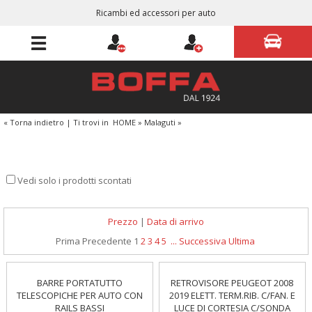
Ricambi ed accessori per auto
« Torna indietro
|
Ti trovi in
HOME
»
Malaguti
»
Vedi solo i prodotti scontati
Prezzo
|
Data di arrivo
Prima
Precedente
1
2
3
4
5
...
Successiva
Ultima
BARRE PORTATUTTO
RETROVISORE PEUGEOT 2008
TELESCOPICHE PER AUTO CON
2019 ELETT. TERM.RIB. C/FAN. E
RAILS BASSI
LUCE DI CORTESIA C/SONDA