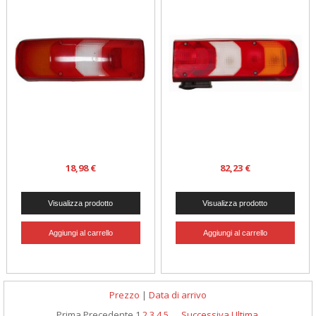
18,98 €
82,23 €
Prezzo
|
Data di arrivo
Prima
Precedente
1
2
3
4
5
...
Successiva
Ultima