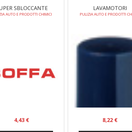
UPER SBLOCCANTE
LAVAMOTORI
ZIA AUTO E PRODOTTI CHIMICI
PULIZIA AUTO E PRODOTTI CH
4,43 €
8,22 €