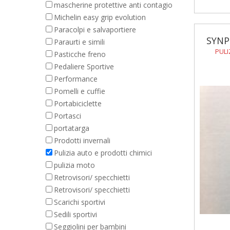
mascherine protettive anti contagio
Michelin easy grip evolution
Paracolpi e salvaportiere
SYNP
Paraurti e simili
PULI
Pasticche freno
Pedaliere Sportive
Performance
Pomelli e cuffie
Portabiciclette
Portasci
portatarga
Prodotti invernali
Pulizia auto e prodotti chimici
pulizia moto
Retrovisori/ specchietti
Retrovisori/ specchietti
Scarichi sportivi
Sedili sportivi
Seggiolini per bambini