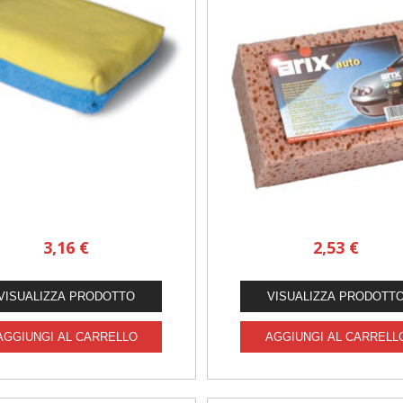
3,16 €
2,53 €