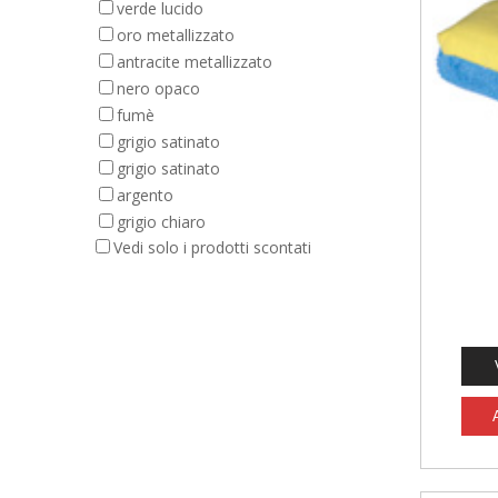
verde lucido
oro metallizzato
antracite metallizzato
nero opaco
fumè
grigio satinato
grigio satinato
argento
grigio chiaro
Vedi solo i prodotti scontati