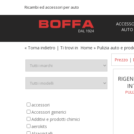
Ricambi ed accessori per auto
ACCESSO
AUTO
« Torna indietro
|
Ti trovi in
Home
»
Pulizia auto e prodo
Prezzo
|
RIGEN
IN
PULI
accessori
Accessori generici
Additivi e prodotti chimici
aerokits
Alzacristalli