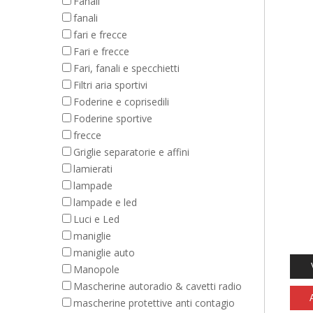
Fanali
fanali
fari e frecce
Fari e frecce
Fari, fanali e specchietti
Filtri aria sportivi
Foderine e coprisedili
Foderine sportive
frecce
Griglie separatorie e affini
lamierati
lampade
lampade e led
Luci e Led
maniglie
maniglie auto
Manopole
Mascherine autoradio & cavetti radio
mascherine protettive anti contagio