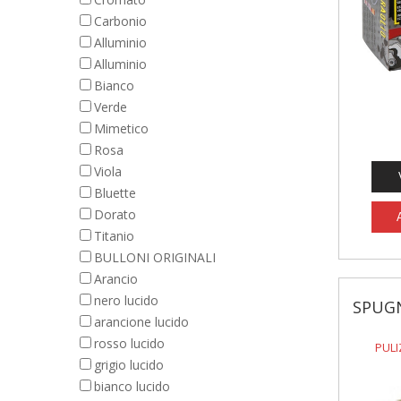
Carbonio
Alluminio
Alluminio
Bianco
Verde
Mimetico
Rosa
Viola
Bluette
Dorato
Titanio
BULLONI ORIGINALI
Arancio
nero lucido
SPUGN
arancione lucido
rosso lucido
PULI
grigio lucido
bianco lucido