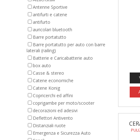
Antenne Sportive
antifurti e catene
antifurto
auricolari bluetooth
Barre portatutto
Barre portatutto per auto con barre
laterali (railing)
Batterie e Caricabatterie auto
box auto
Casse & stereo
Catene economiche
Catene Konig
Copricerchi ed affini
coprigambe per moto/scooter
decorazioni ed adesivi
Deflettori Antivento
CER
Distanziali ruote
PULI
Emergenza e Sicurezza Auto