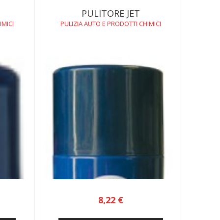
PULITORE JET
IMICI
PULIZIA AUTO E PRODOTTI CHIMICI
8,22 €