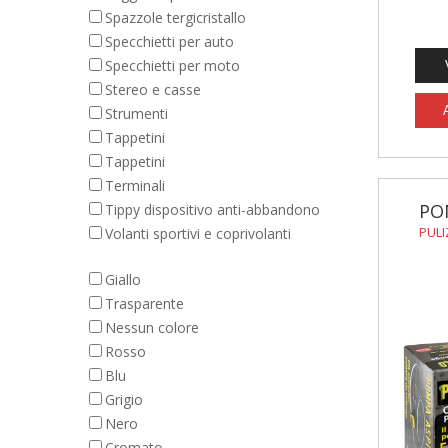
Spazzole tergicristallo
Specchietti per auto
Specchietti per moto
Stereo e casse
Strumenti
Tappetini
Tappetini
Terminali
PO
Tippy dispositivo anti-abbandono
PULI
Volanti sportivi e coprivolanti
Giallo
Trasparente
Nessun colore
Rosso
Blu
Grigio
Nero
Cromato