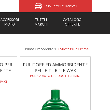
Il tuo Carrello: 0 articoli
ACCESSORI
TUTTI I
CATALOGO
MOTO
MARCHI
OFFERTE
Prima
Precedente
1
2
Successiva
Ultima
O PER
PULITORE ED AMMORBIDENTE
UETTE
PELLE TURTLE WAX
PULIZIA AUTO E PRODOTTI CHIMICI
IMICI