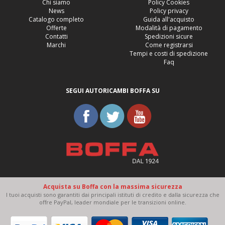
Chi siamo
Policy Cookies
News
Policy privacy
Catalogo completo
Guida all'acquisto
Offerte
Modalità di pagamento
Contatti
Spedizioni sicure
Marchi
Come registrarsi
Tempi e costi di spedizione
Faq
SEGUI AUTORICAMBI BOFFA SU
Acquista su Boffa con la massima sicurezza
I tuoi acquisti sono garantiti dai principali istituti di credito e dalla sicurezza che
offre PayPal, leader mondiale per le transizioni online.