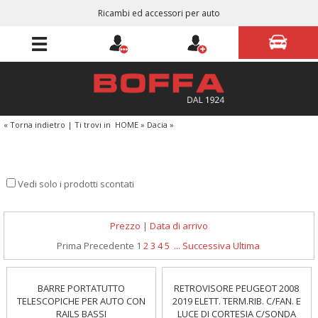
Ricambi ed accessori per auto
« Torna indietro
|
Ti trovi in
HOME
»
Dacia
»
Vedi solo i prodotti scontati
Prezzo
|
Data di arrivo
Prima
Precedente
1
2
3
4
5
...
Successiva
Ultima
BARRE PORTATUTTO
RETROVISORE PEUGEOT 2008
TELESCOPICHE PER AUTO CON
2019 ELETT. TERM.RIB. C/FAN. E
RAILS BASSI
LUCE DI CORTESIA C/SONDA