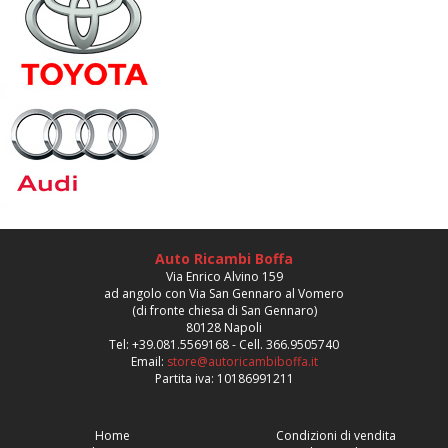
Auto Ricambi Boffa
Via Enrico Alvino 159
ad angolo con Via San Gennaro al Vomero
(di fronte chiesa di San Gennaro)
80128 Napoli
Tel: +39.081.5569168 - Cell. 366.9505740
Email:
store@autoricambiboffa.it
Partita iva: 10186991211
Home
Condizioni di vendita