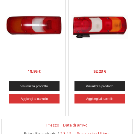
18,98 €
82,23 €
Prezzo
|
Data di arrivo
Prima
Precedente
1
2
3
4
5
...
Successiva
Ultima