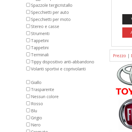
Spazzole tergicristallo
Specchietti per auto
Specchietti per moto
Stereo e casse
Strumenti
Tappetini
Tappetini
Terminali
Prezzo
|
Tippy dispositivo anti-abbandono
Volanti sportivi e coprivolanti
Giallo
Trasparente
Nessun colore
Rosso
Blu
Grigio
Nero
Cromato