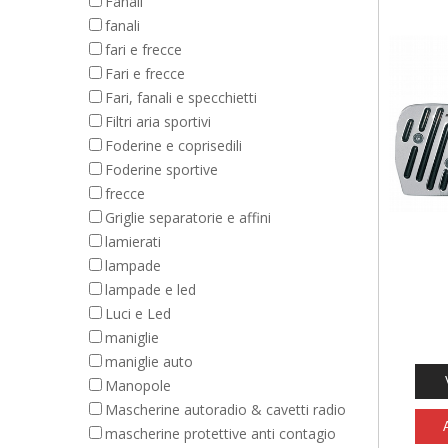
Fanali
fanali
fari e frecce
Fari e frecce
Fari, fanali e specchietti
Filtri aria sportivi
Foderine e coprisedili
Foderine sportive
frecce
Griglie separatorie e affini
lamierati
lampade
lampade e led
Luci e Led
maniglie
maniglie auto
Manopole
Mascherine autoradio & cavetti radio
mascherine protettive anti contagio