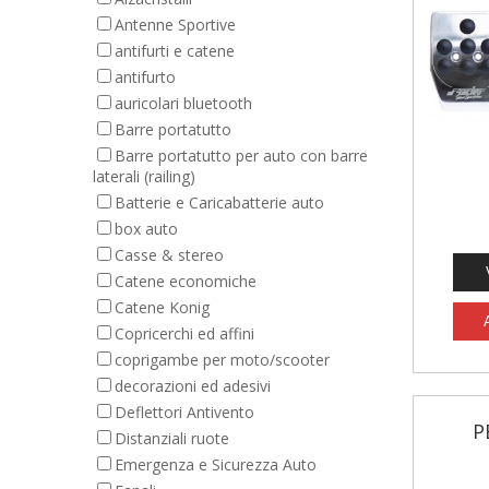
Antenne Sportive
antifurti e catene
antifurto
auricolari bluetooth
Barre portatutto
Barre portatutto per auto con barre
laterali (railing)
Batterie e Caricabatterie auto
box auto
Casse & stereo
Catene economiche
Catene Konig
Copricerchi ed affini
coprigambe per moto/scooter
decorazioni ed adesivi
Deflettori Antivento
P
Distanziali ruote
Emergenza e Sicurezza Auto