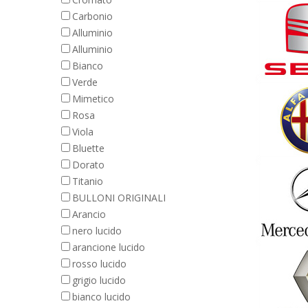
Carbonio
Alluminio
Alluminio
Bianco
Verde
Mimetico
Rosa
Viola
Bluette
Dorato
Titanio
BULLONI ORIGINALI
Arancio
nero lucido
arancione lucido
rosso lucido
grigio lucido
bianco lucido