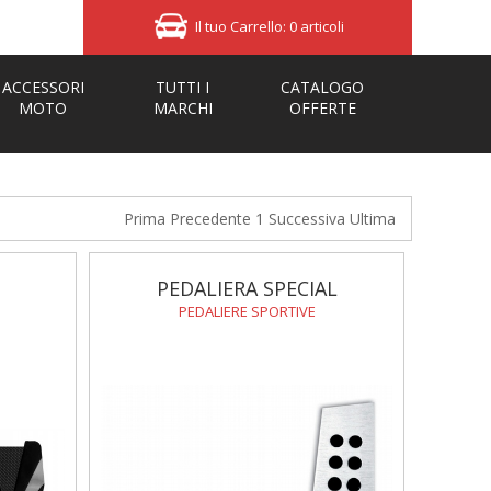
Il tuo Carrello: 0 articoli
ACCESSORI
TUTTI I
CATALOGO
MOTO
MARCHI
OFFERTE
Prima
Precedente
1
Successiva
Ultima
PEDALIERA SPECIAL
PEDALIERE SPORTIVE