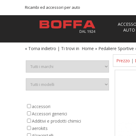
Ricambi ed accessori per auto
ACCESSO
AUTO
« Torna indietro
|
Ti trovi in
Home
»
Pedaliere Sportive
Prezzo
|
accessori
Accessori generici
Additivi e prodotti chimici
aerokits
Alzacristalli