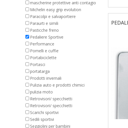
mascherine protettive anti contagio
Michelin easy grip evolution
Paracolpi e salvaportiere
PEDAL
Paraurti e simili
Pasticche freno
Pedaliere Sportive
Performance
Pomelli e cuffie
Portabiciclette
Portasci
portatarga
Prodotti invernali
Pulizia auto e prodotti chimici
pulizia moto
Retrovisori/ specchietti
Retrovisori/ specchietti
Scarichi sportivi
Sedili sportivi
Seggiolini per bambini