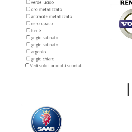
verde lucido
oro metallizzato
antracite metallizzato
nero opaco
fumè
grigio satinato
grigio satinato
argento
grigio chiaro
Vedi solo i prodotti scontati