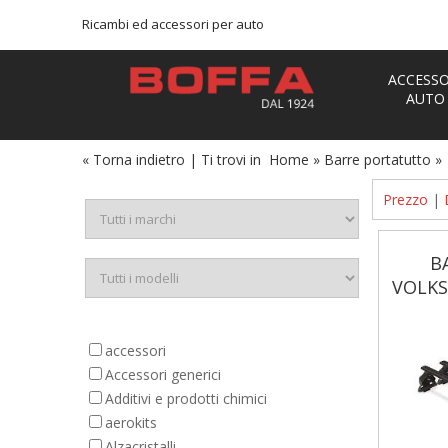
Ricambi ed accessori per auto
ACCESSO
AUTO
« Torna indietro
|
Ti trovi in
Home
»
Barre portatutto
»
Prezzo
|
B
VOLKS
accessori
Accessori generici
Additivi e prodotti chimici
aerokits
Alzacristalli