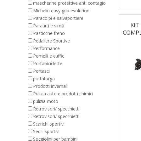
mascherine protettive anti contagio
Michelin easy grip evolution
Paracolpi e salvaportiere
KIT
Paraurti e simili
COMPL
Pasticche freno
Pedaliere Sportive
Performance
Pomelli e cuffie
Portabiciclette
Portasci
portatarga
Prodotti invernali
Pulizia auto e prodotti chimici
pulizia moto
Retrovisori/ specchietti
Retrovisori/ specchietti
Scarichi sportivi
Sedili sportivi
Seggiolini per bambini