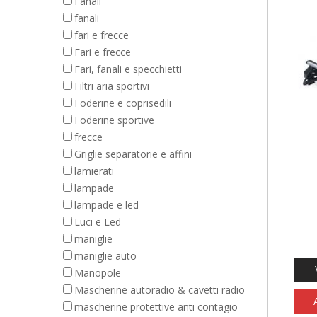
Fanali
fanali
fari e frecce
Fari e frecce
Fari, fanali e specchietti
Filtri aria sportivi
Foderine e coprisedili
Foderine sportive
frecce
Griglie separatorie e affini
lamierati
lampade
lampade e led
Luci e Led
maniglie
maniglie auto
Manopole
Mascherine autoradio & cavetti radio
mascherine protettive anti contagio