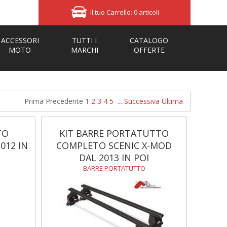
Il tuo Carrello: 0 articoli
ACCESSORI
TUTTI I
CATALOGO
MOTO
MARCHI
OFFERTE
Prima
Precedente
1
2
3
4
5
...
Successiva
Ultima
TO
KIT BARRE PORTATUTTO
012 IN
COMPLETO SCENIC X-MOD
DAL 2013 IN POI
BARRE PORTATUTTO