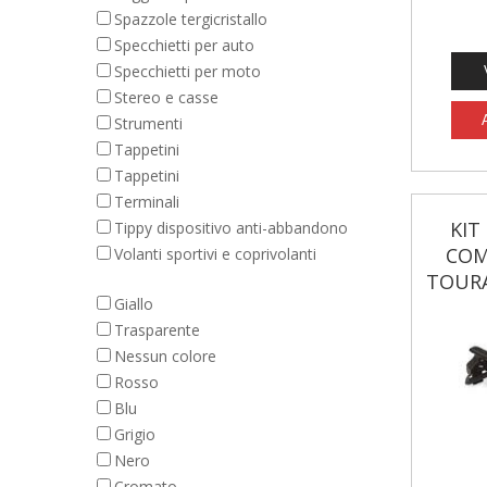
Spazzole tergicristallo
Specchietti per auto
Specchietti per moto
Stereo e casse
Strumenti
Tappetini
Tappetini
Terminali
KIT
Tippy dispositivo anti-abbandono
COM
Volanti sportivi e coprivolanti
TOURAN
Giallo
Trasparente
Nessun colore
Rosso
Blu
Grigio
Nero
Cromato