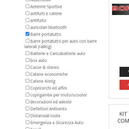
Antenne Sportive
antifurti e catene
antifurto
auricolari bluetooth
Barre portatutto
Barre portatutto per auto con barre
laterali (railing)
Batterie e Caricabatterie auto
box auto
Casse & stereo
Catene economiche
Catene Konig
Copricerchi ed affini
coprigambe per moto/scooter
decorazioni ed adesivi
Deflettori Antivento
KIT
Distanziali ruote
COM
Emergenza e Sicurezza Auto