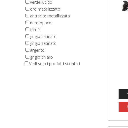
verde lucido
oro metallizzato
antracite metallizzato
nero opaco
fumè
grigio satinato
grigio satinato
argento
grigio chiaro
Vedi solo i prodotti scontati