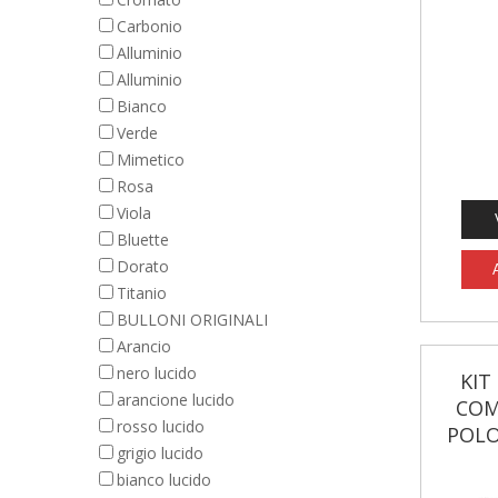
Carbonio
Alluminio
Alluminio
Bianco
Verde
Mimetico
Rosa
Viola
Bluette
Dorato
Titanio
BULLONI ORIGINALI
Arancio
nero lucido
KIT
arancione lucido
COM
rosso lucido
POLO
grigio lucido
bianco lucido