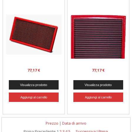
77,17 €
77,17 €
Prezzo
|
Data di arrivo
Prima
Precedente
1
2
3
4
5
...
Successiva
Ultima