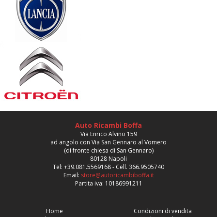
Auto Ricambi Boffa
Via Enrico Alvino 159
ad angolo con Via San Gennaro al Vomero
(di fronte chiesa di San Gennaro)
80128 Napoli
Tel: +39.081.5569168 - Cell. 366.9505740
Email:
store@autoricambiboffa.it
Partita iva: 10186991211
Home
Condizioni di vendita