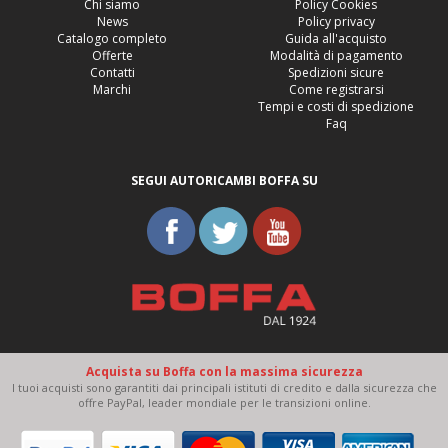
Chi siamo
Policy Cookies
News
Policy privacy
Catalogo completo
Guida all'acquisto
Offerte
Modalità di pagamento
Contatti
Spedizioni sicure
Marchi
Come registrarsi
Tempi e costi di spedizione
Faq
SEGUI AUTORICAMBI BOFFA SU
Acquista su Boffa con la massima sicurezza
I tuoi acquisti sono garantiti dai principali istituti di credito e dalla sicurezza che
offre PayPal, leader mondiale per le transizioni online.