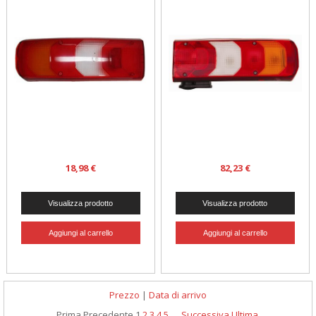
18,98 €
82,23 €
Prezzo
|
Data di arrivo
Prima
Precedente
1
2
3
4
5
...
Successiva
Ultima