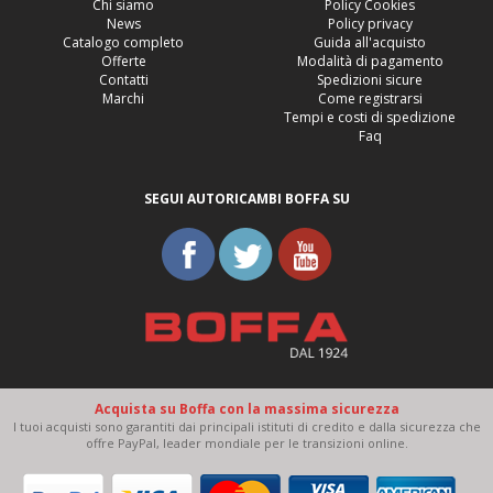
Chi siamo
Policy Cookies
News
Policy privacy
Catalogo completo
Guida all'acquisto
Offerte
Modalità di pagamento
Contatti
Spedizioni sicure
Marchi
Come registrarsi
Tempi e costi di spedizione
Faq
SEGUI AUTORICAMBI BOFFA SU
Acquista su Boffa con la massima sicurezza
I tuoi acquisti sono garantiti dai principali istituti di credito e dalla sicurezza che
offre PayPal, leader mondiale per le transizioni online.