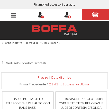
Ricambi ed accessori per auto
« Torna indietro
|
Ti trovi in
HOME
»
Bosch
»
Vedi solo i prodotti scontati
Prezzo
|
Data di arrivo
Prima
Precedente
1
2
3
4
5
...
Successiva
Ultima
BARRE PORTATUTTO
RETROVISORE PEUGEOT 2008
TELESCOPICHE PER AUTO CON
2019 ELETT. TERM.RIB. C/FAN. E
RAILS BASSI
LUCE DI CORTESIA C/SONDA