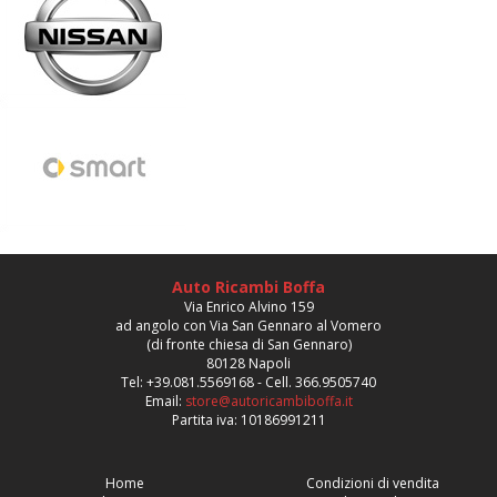
Auto Ricambi Boffa
Via Enrico Alvino 159
ad angolo con Via San Gennaro al Vomero
(di fronte chiesa di San Gennaro)
80128 Napoli
Tel: +39.081.5569168 - Cell. 366.9505740
Email:
store@autoricambiboffa.it
Partita iva: 10186991211
Home
Condizioni di vendita