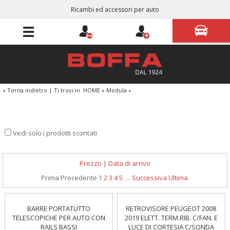
Ricambi ed accessori per auto
« Torna indietro
|
Ti trovi in
HOME
»
Modula
»
Vedi solo i prodotti scontati
Prezzo
|
Data di arrivo
Prima
Precedente
1
2
3
4
5
...
Successiva
Ultima
BARRE PORTATUTTO
RETROVISORE PEUGEOT 2008
TELESCOPICHE PER AUTO CON
2019 ELETT. TERM.RIB. C/FAN. E
RAILS BASSI
LUCE DI CORTESIA C/SONDA