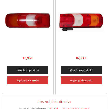
18,98 €
82,23 €
Prezzo
|
Data di arrivo
Prima
Precedente
1
2
3
4
5
...
Successiva
Ultima