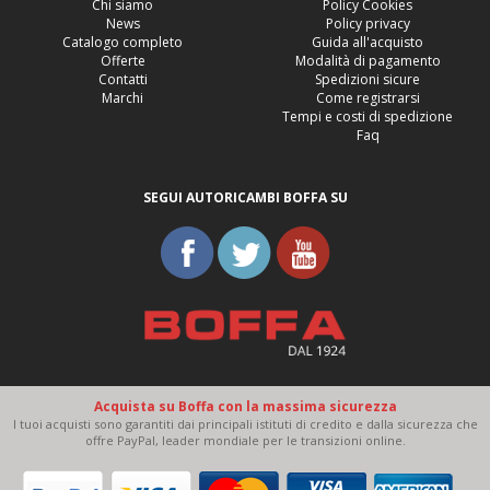
Chi siamo
Policy Cookies
News
Policy privacy
Catalogo completo
Guida all'acquisto
Offerte
Modalità di pagamento
Contatti
Spedizioni sicure
Marchi
Come registrarsi
Tempi e costi di spedizione
Faq
SEGUI AUTORICAMBI BOFFA SU
Acquista su Boffa con la massima sicurezza
I tuoi acquisti sono garantiti dai principali istituti di credito e dalla sicurezza che
offre PayPal, leader mondiale per le transizioni online.