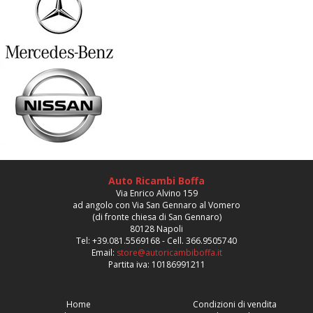
Auto Ricambi Boffa
Via Enrico Alvino 159
ad angolo con Via San Gennaro al Vomero
(di fronte chiesa di San Gennaro)
80128 Napoli
Tel: +39.081.5569168 - Cell. 366.9505740
Email:
store@autoricambiboffa.it
Partita iva: 10186991211
Home
Condizioni di vendita