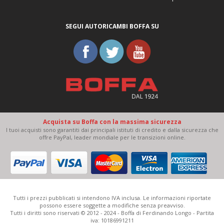
SEGUI AUTORICAMBI BOFFA SU
Acquista su Boffa con la massima sicurezza
I tuoi acquisti sono garantiti dai principali istituti di credito e dalla sicurezza che
offre PayPal, leader mondiale per le transizioni online.
Tutti i prezzi pubblicati si intendono IVA inclusa. Le informazioni riportate
possono essere soggette a modifiche senza preavviso.
Tutti i diritti sono riservati © 2012 - 2024 - Boffa di Ferdinando Longo - Partita
iva: 10186991211