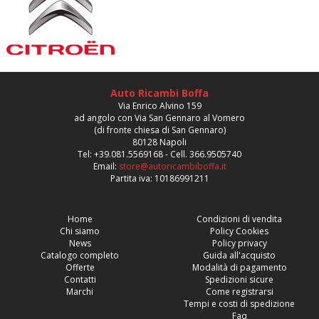
Auto Ricambi Boffa
Via Enrico Alvino 159
ad angolo con Via San Gennaro al Vomero
(di fronte chiesa di San Gennaro)
80128 Napoli
Tel: +39.081.5569168 - Cell. 366.9505740
Email:
store@autoricambiboffa.it
Partita iva: 10186991211
Home
Condizioni di vendita
Chi siamo
Policy Cookies
News
Policy privacy
Catalogo completo
Guida all'acquisto
Offerte
Modalità di pagamento
Contatti
Spedizioni sicure
Marchi
Come registrarsi
Tempi e costi di spedizione
Faq