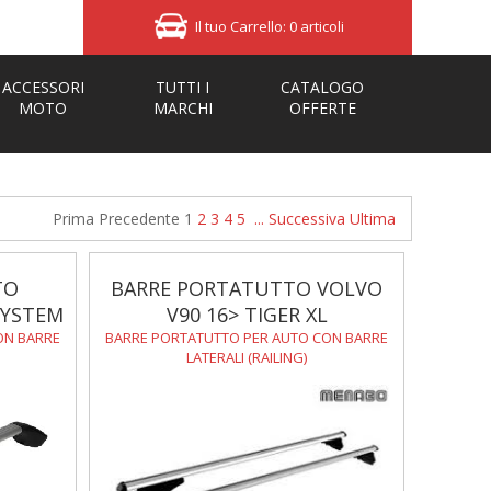
Il tuo Carrello: 0 articoli
ACCESSORI
TUTTI I
CATALOGO
MOTO
MARCHI
OFFERTE
Prima
Precedente
1
2
3
4
5
...
Successiva
Ultima
TO
BARRE PORTATUTTO VOLVO
SYSTEM
V90 16> TIGER XL
ON BARRE
BARRE PORTATUTTO PER AUTO CON BARRE
LATERALI (RAILING)