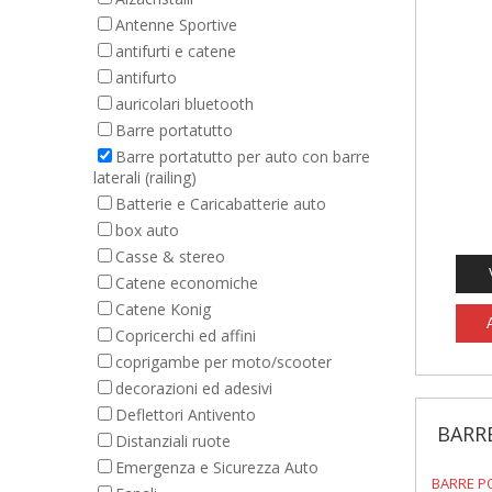
Antenne Sportive
antifurti e catene
antifurto
auricolari bluetooth
Barre portatutto
Barre portatutto per auto con barre
laterali (railing)
Batterie e Caricabatterie auto
box auto
Casse & stereo
Catene economiche
Catene Konig
Copricerchi ed affini
coprigambe per moto/scooter
decorazioni ed adesivi
Deflettori Antivento
BARR
Distanziali ruote
Emergenza e Sicurezza Auto
BARRE P