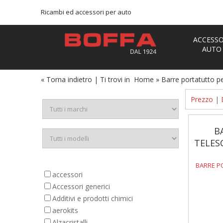
Ricambi ed accessori per auto
ACCESSO
AUTO
« Torna indietro
|
Ti trovi in
Home
»
Barre portatutto per
Prezzo
|
B
TELES
BARRE P
accessori
Accessori generici
Additivi e prodotti chimici
aerokits
Alzacristalli