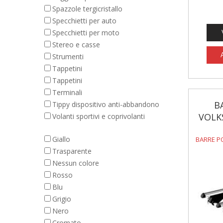
Spazzole tergicristallo
Specchietti per auto
Specchietti per moto
Stereo e casse
Strumenti
Tappetini
Tappetini
Terminali
B
Tippy dispositivo anti-abbandono
VOLK
Volanti sportivi e coprivolanti
Giallo
BARRE P
Trasparente
Nessun colore
Rosso
Blu
Grigio
Nero
Cromato