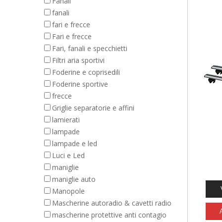
Fanali
fanali
fari e frecce
Fari e frecce
Fari, fanali e specchietti
Filtri aria sportivi
Foderine e coprisedili
Foderine sportive
frecce
Griglie separatorie e affini
lamierati
lampade
lampade e led
Luci e Led
maniglie
maniglie auto
Manopole
Mascherine autoradio & cavetti radio
mascherine protettive anti contagio