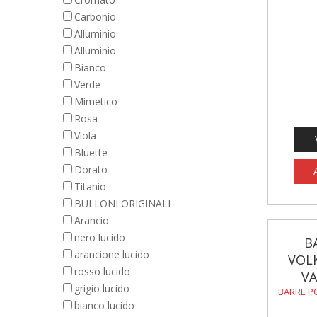
Carbonio
Alluminio
Alluminio
Bianco
Verde
Mimetico
Rosa
Viola
Bluette
Dorato
Titanio
BULLONI ORIGINALI
Arancio
nero lucido
B
arancione lucido
VOL
rosso lucido
VA
grigio lucido
BARRE P
bianco lucido