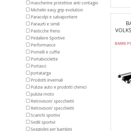
mascherine protettive anti contagio
Michelin easy grip evolution
Paracolpi e salvaportiere
B
Paraurti e simili
VOLKS
Pasticche freno
Pedaliere Sportive
BARRE P
Performance
Pomelli e cuffie
Portabiciclette
Portasci
portatarga
Prodotti invernali
Pulizia auto e prodotti chimici
pulizia moto
Retrovisori/ specchietti
Retrovisori/ specchietti
Scarichi sportivi
Sedili sportivi
Seggiolini per bambini