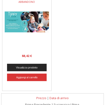
ABBANDONO
88,42 €
Prezzo
|
Data di arrivo
Prima
Precedente
1
Successiva
Ultima