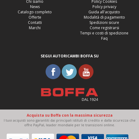
Chi siamo
Policy Cookies
News
Policy privacy
Catalogo completo
Guida all'acquisto
Offerte
Modalità di pagamento
Contatti
Spedizioni sicure
Marchi
Come registrarsi
Tempi e costi di spedizione
Faq
SEGUI AUTORICAMBI BOFFA SU
Acquista su Boffa con la massima sicurezza
I tuoi acquisti sono garantiti dai principali istituti di credito e dalla sicurezza che
offre PayPal, leader mondiale per le transizioni online.