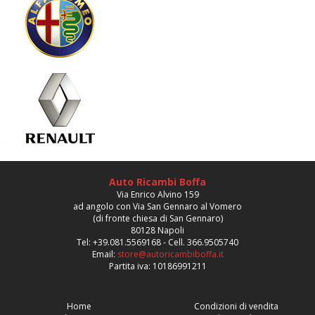
Auto Ricambi Boffa
Via Enrico Alvino 159
ad angolo con Via San Gennaro al Vomero
(di fronte chiesa di San Gennaro)
80128 Napoli
Tel: +39.081.5569168 - Cell. 366.9505740
Email:
store@autoricambiboffa.it
Partita iva: 10186991211
Home
Condizioni di vendita