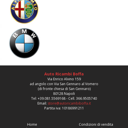
Auto Ricambi Boffa
Via Enrico Alvino 159
ad angolo con Via San Gennaro al Vomero
(di fronte chiesa di San Gennaro)
80128 Napoli
Tel: +39.081.5569168 - Cell. 366.9505740
Email:
store@autoricambiboffa.it
Partita iva: 10186991211
Home
Condizioni di vendita